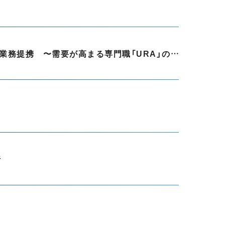
博士人材の新たなキャリアを大学の研究推進現場へ。 アカリク、テックマネッジと業務提携 〜需要が高まる専門職「URA」の採用支援で協力体制を構築〜
行