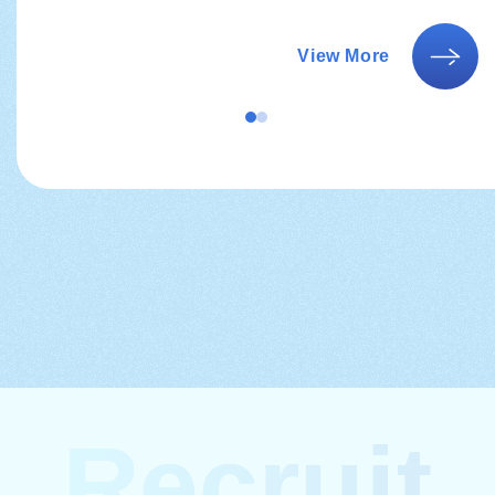
View More
R
e
c
r
u
i
t